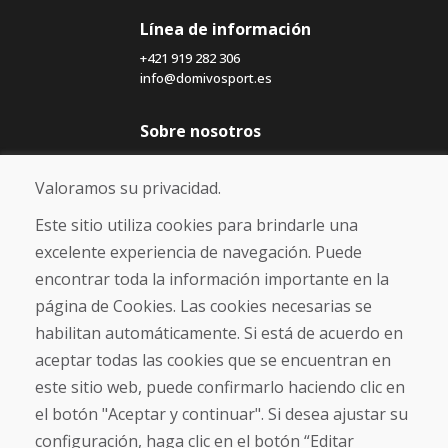
Línea de información
+421 919 282 306
info@domivosport.es
Sobre nosotros
Blog
Sobre nosotros
Valoramos su privacidad.
Comercio
Contacto
Este sitio utiliza cookies para brindarle una
excelente experiencia de navegación. Puede
Compra
encontrar toda la información importante en la
Tienda electrónica
página de Cookies. Las cookies necesarias se
Términos y condiciones
habilitan automáticamente. Si está de acuerdo en
Envío y pago
aceptar todas las cookies que se encuentran en
NORMAS DE RECLAMACIÓN
Devolución y cambio de mercancías
este sitio web, puede confirmarlo haciendo clic en
Política de privacidad
el botón "Aceptar y continuar". Si desea ajustar su
Cookies
configuración, haga clic en el botón “Editar