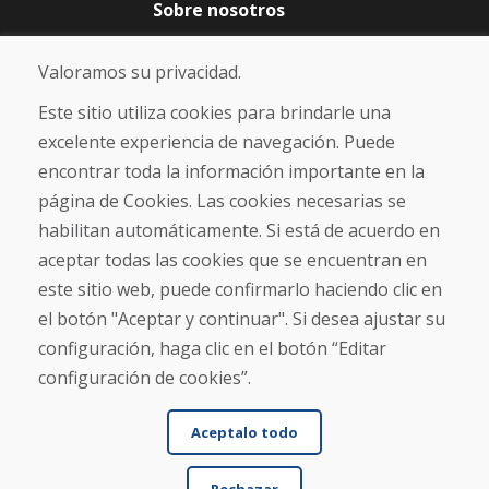
Sobre nosotros
Blog
Sobre nosotros
Valoramos su privacidad.
Comercio
Contacto
Este sitio utiliza cookies para brindarle una
excelente experiencia de navegación. Puede
Compra
encontrar toda la información importante en la
Tienda electrónica
página de Cookies. Las cookies necesarias se
Términos y condiciones
habilitan automáticamente. Si está de acuerdo en
Envío y pago
aceptar todas las cookies que se encuentran en
NORMAS DE RECLAMACIÓN
Devolución y cambio de mercancías
este sitio web, puede confirmarlo haciendo clic en
Política de privacidad
el botón "Aceptar y continuar". Si desea ajustar su
Cookies
configuración, haga clic en el botón “Editar
configuración de cookies”.
Aceptalo todo