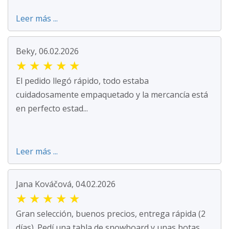
Leer más ...
Beky, 06.02.2026
★
★
★
★
★
El pedido llegó rápido, todo estaba
cuidadosamente empaquetado y la mercancía está
en perfecto estad...
Leer más ...
Jana Kováčová, 04.02.2026
★
★
★
★
★
Gran selección, buenos precios, entrega rápida (2
días). Pedí una tabla de snowboard y unas botas