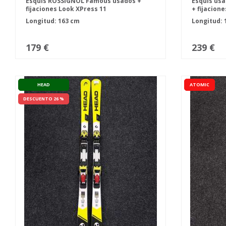
Esquís ROSSIGNOL Famous usados +
Esquís usa
fijaciones Look XPress 11
+ fijacion
Longitud: 163 cm
Longitud: 
179 €
239 €
HEAD
ATOMIC
DESCUENTO 26 %