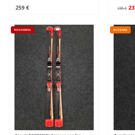
259 €
23
285 €
ROSSIGNOL
BLIZZARD