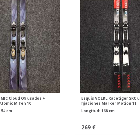
MIC Cloud Q9 usados +
Esquís VOLKL Racetiger SRC 
 Atomic M Ten 10
fijaciones Marker Motion 11
154 cm
Longitud: 168 cm
269 €