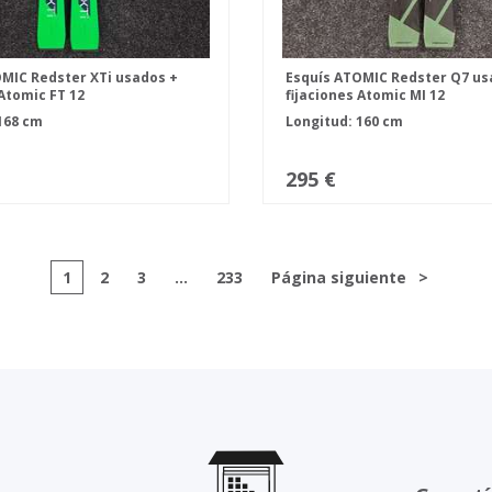
MIC Redster XTi usados +
Esquís ATOMIC Redster Q7 us
 Atomic FT 12
fijaciones Atomic MI 12
168 cm
Longitud: 160 cm
295 €
1
2
3
...
233
Página siguiente
>