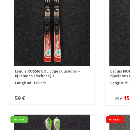
Esquís ROSSIGNOL Edge JR usados +
Esquís NOR
fijaciones Fischer FJ 7
fijaciones
Longitud: 140 cm
Longitud: 
59 €
15
185 €
FISCHER
ATOMIC