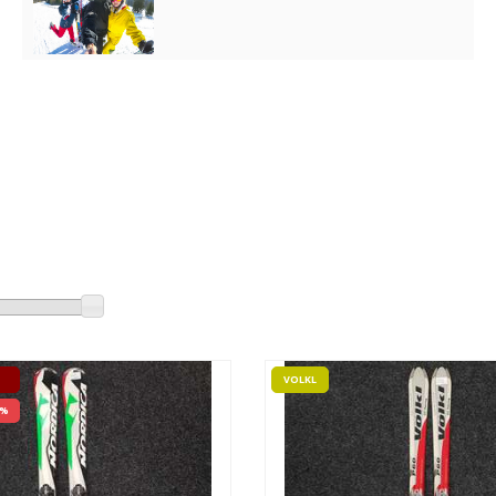
VOLKL
 %