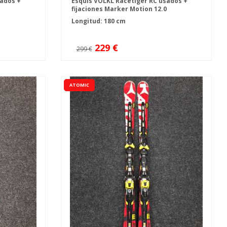
sados +
Esquís VOLKL Racetiger RC usados +
fijaciones Marker Motion 12.0
Longitud: 180 cm
229 €
299 €
ATOMIC