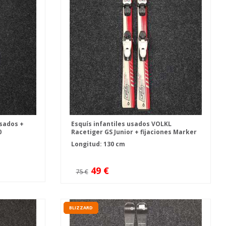
sados +
Esquís infantiles usados VOLKL
0
Racetiger GS Junior + fijaciones Marker
4.5
Longitud: 130 cm
49 €
75 €
BLIZZARD