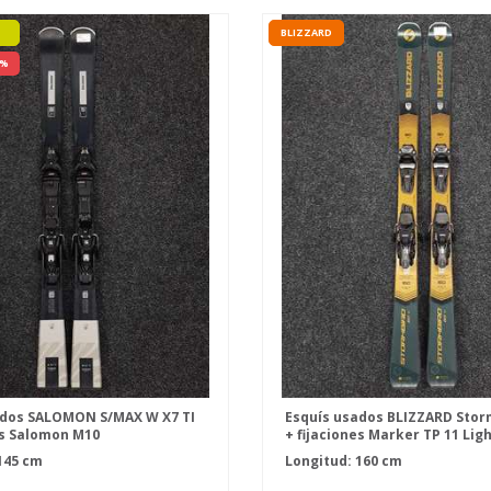
BLIZZARD
 %
ados SALOMON S/MAX W X7 TI
Esquís usados BLIZZARD Storm
es Salomon M10
+ fijaciones Marker TP 11 Lig
145 cm
Longitud: 160 cm