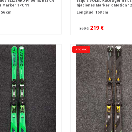
dos BLIZZARD Phoenix R13 CA
Esquís VOLKL Racetiger GS u
es Marker TPC 11
fijaciones Marker R Motion 12
156 cm
Longitud: 168 cm
219 €
359 €
ATOMIC