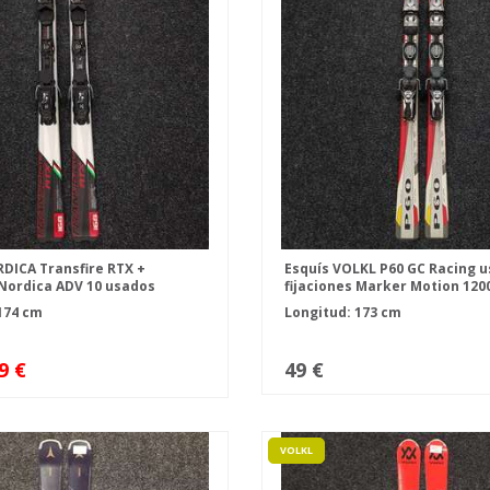
DICA Transfire RTX +
Esquís VOLKL P60 GC Racing u
 Nordica ADV 10 usados
fijaciones Marker Motion 120
174 cm
Longitud: 173 cm
9 €
49 €
VOLKL