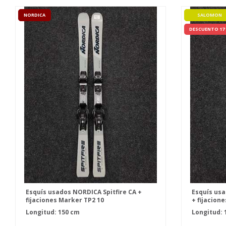
NORDICA
SALOMON
DESCUENTO 17
Esquís usados NORDICA Spitfire CA +
Esquís us
fijaciones Marker TP2 10
+ fijacion
Longitud: 150 cm
Longitud: 