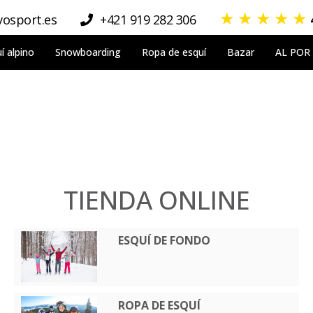
★
★
★
★
★
osport.es
+421 919 282 306
í alpino
Snowboarding
Ropa de esquí
Bazar
AL POR
TIENDA ONLINE
ESQUÍ DE FONDO
ROPA DE ESQUÍ