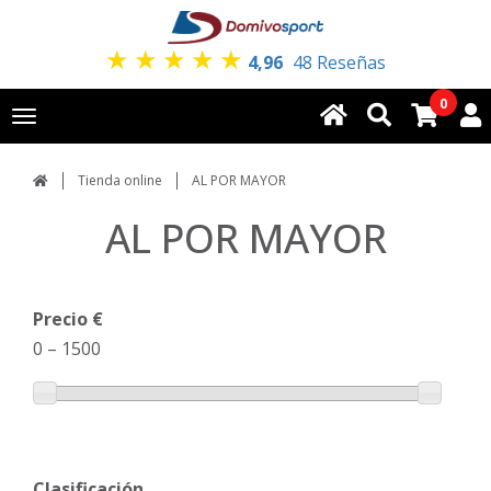
★
★
★
★
★
4,96
48 Reseñas
0
Toggle
navigation
Tienda online
AL POR MAYOR
AL POR MAYOR
Precio €
0
–
1500
Clasificación