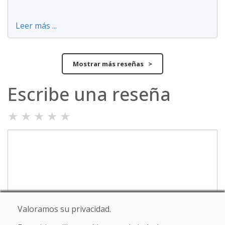
Leer más ...
Mostrar más reseñas >
Escribe una reseña
★
★
★
★
★
Nombre y apellido
Valoramos su privacidad.