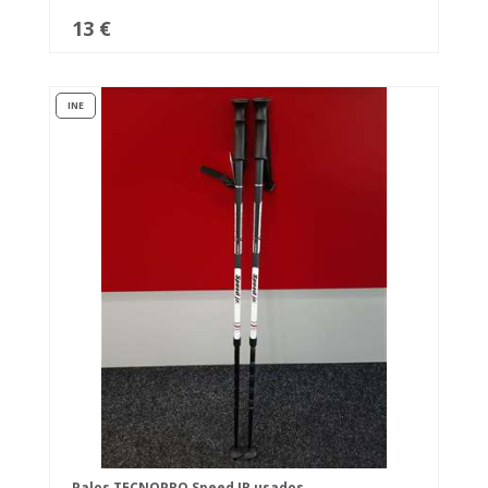
13 €
INE
Palos TECNOPRO Speed JR usados.