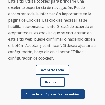
Este sitio utiliza cookies para brindarle una
excelente experiencia de navegación. Puede
Correo electrónico
encontrar toda la información importante en la
página de Cookies. Las cookies necesarias se
habilitan automáticamente. Si está de acuerdo en
aceptar todas las cookies que se encuentran en
Enviar
este sitio web, puede confirmarlo haciendo clic en
el botón "Aceptar y continuar". Si desea ajustar su
configuración, haga clic en el botón “Editar
Línea de información
configuración de cookies”.
+421 919 282 306
info@domivosport.es
Aceptalo todo
Sobre nosotros
Rechazar
Blog
Sobre nosotros
Comercio
Editar la configuración de cookies
Contacto