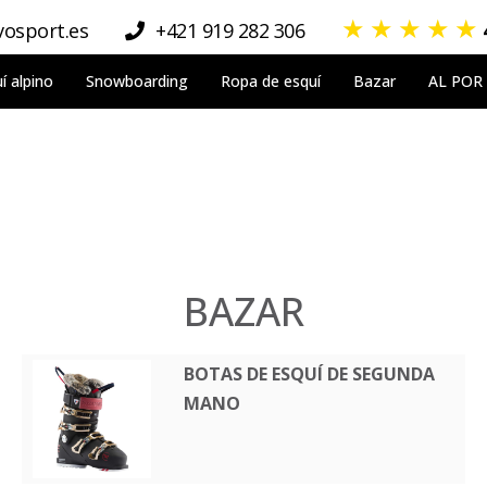
★
★
★
★
★
osport.es
+421 919 282 306
í alpino
Snowboarding
Ropa de esquí
Bazar
AL POR
BAZAR
BOTAS DE ESQUÍ DE SEGUNDA
MANO