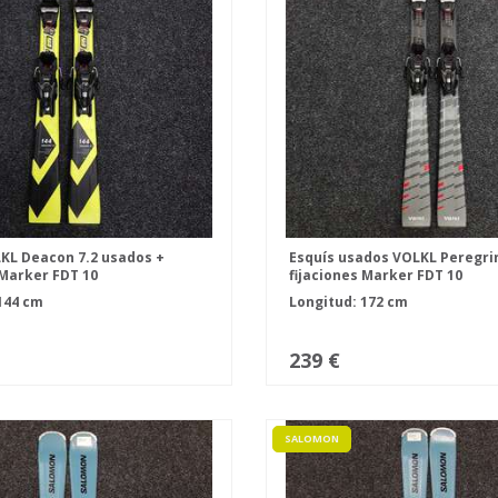
KL Deacon 7.2 usados +
Esquís usados VOLKL Peregrin
 Marker FDT 10
fijaciones Marker FDT 10
144 cm
Longitud: 172 cm
239 €
SALOMON