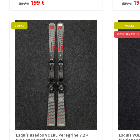
199 €
19
229 €
229 €
VOLKL
VOLKL
DESCUENTO 14
Esquís usados VOLKL Peregrine 7.2 +
Esquís VOL