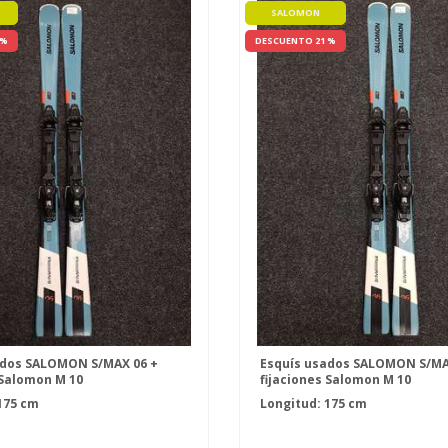
SALOMON
 %
DESCUENTO 21 %
ados SALOMON S/MAX 06 +
Esquís usados SALOMON S/MA
 Salomon M 10
fijaciones Salomon M 10
175 cm
Longitud: 175 cm