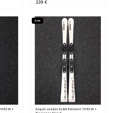
239 €
ELAN
74 RS W +
Esquís usados ELAN Element 74 RS W +