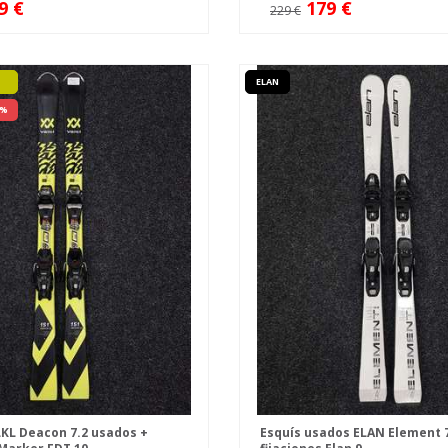
9 €
179 €
229 €
ELAN
 %
KL Deacon 7.2 usados +
Esquís usados ELAN Element 