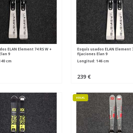
dos ELAN Element 74 RS W +
Esquís usados ELAN Element 
Elan 9
fijaciones Elan 9
140 cm
Longitud: 146 cm
239 €
VOLKL