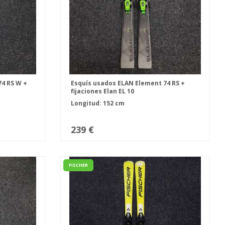
74 RS W +
Esquís usados ELAN Element 74 RS +
fijaciones Elan EL 10
Longitud: 152 cm
239 €
FISCHER