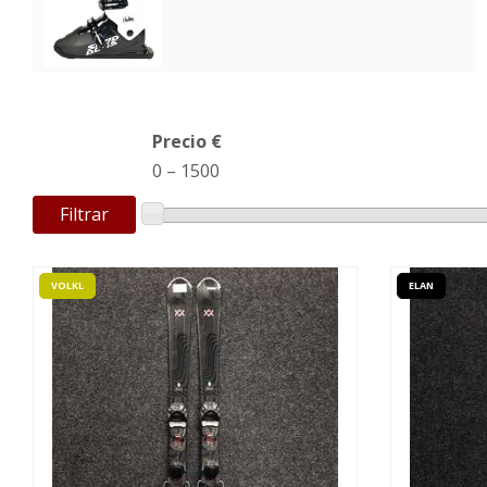
Precio €
0
–
1500
Filtrar
VOLKL
ELAN