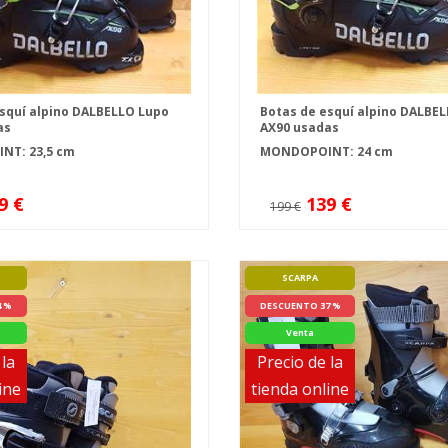
squí alpino DALBELLO Lupo
Botas de esquí alpino DALBE
as
AX90 usadas
T: 23,5 cm
MONDOPOINT: 24 cm
9 €
139 €
199 €
SCARPA
4 %
DESCUENTO 37 %
Venta
 la
Precio de la
ine
tienda online