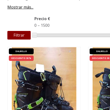
Mostrar más...
Precio €
0
–
1500
Filtrar
DALBELLO
DALBELLO
DESCUENTO 30 %
DESCUENTO 30