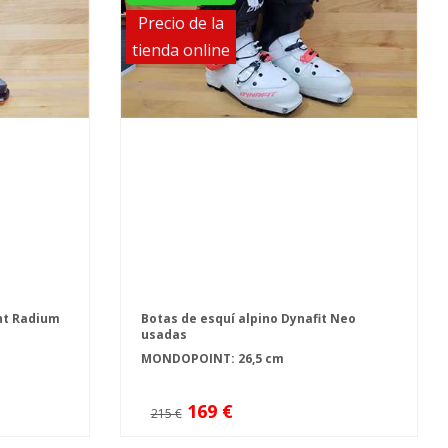
Precio de la
tienda online
nt Radium
Botas de esquí alpino Dynafit Neo
usadas
MONDOPOINT: 26,5 cm
169 €
215 €