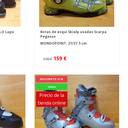
LLO Lupo
Botas de esquí Skialp usadas Scarpa
Pegasus
MONDOPOINT: 27/27.5 cm
159 €
199 €
DESCUENTO 21 %
Venta
Precio de la
tienda online