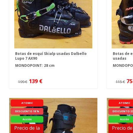
Botas de esquí Skialp usadas Dalbello
Botas de e
Lupo 7 AX90
usadas
MONDOPOINT: 28 cm
MONDOPOIN
139 €
75
199 €
115 €
ATOMIC
ATOMIC
DESCUENTO 18 %
DESCUENTO 2
Acción
Acción
Precio de la
Precio de