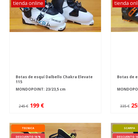
tienda online
tienda onl
Botas de esquí Dalbello Chakra Elevate
Botas de e
115
MONDOPOINT: 23/23,5 cm
MONDOPOIN
199 €
25
245 €
335 €
TECNICA
SCARPA
DESCUENTO 16 %
DESCUENTO 1