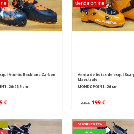
ine
tienda online
squí Atomic Backland Carbon
Venta de botas de esquí Scar
Maestrale
T: 26/26,5 cm
MONDOPOINT: 26 cm
5 €
199 €
235 €
DESCUENTO 27 %
Acción
6 %