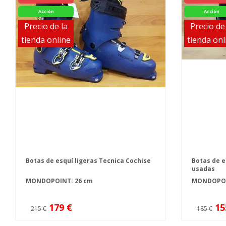
Acción
Acción
Precio de la
Precio de
tienda online
tienda onl
Botas de esquí ligeras Tecnica Cochise
Botas de e
usadas
MONDOPOINT: 26 cm
MONDOPOIN
179 €
15
215 €
185 €