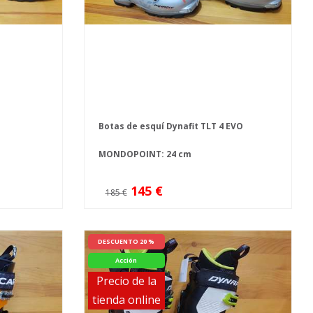
a
Botas de esquí Dynafit TLT 4 EVO
MONDOPOINT: 24 cm
145 €
185 €
DESCUENTO 20 %
Acción
Precio de la
tienda online