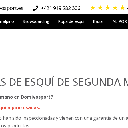
★
★
★
★
★
osport.es
+421 919 282 306
í alpino
Snowboarding
Ropa de esquí
Bazar
AL POR
S DE ESQUÍ DE SEGUNDA
a mano en Domivosport?
uí alpino usadas.
han sido inspeccionadas y vienen con una garantía de un a
ros productos.