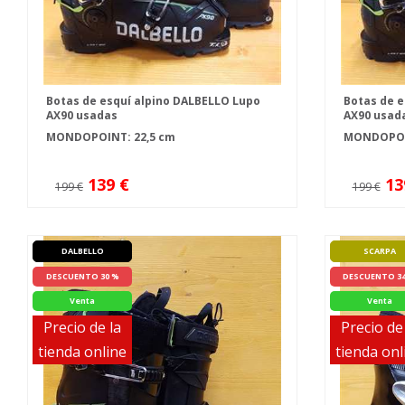
Botas de esquí alpino DALBELLO Lupo
Botas de e
AX90 usadas
AX90 usad
MONDOPOINT: 22,5 cm
MONDOPOIN
139 €
13
199 €
199 €
DALBELLO
SCARPA
DESCUENTO 30 %
DESCUENTO 3
Venta
Venta
Precio de la
Precio de
tienda online
tienda onl