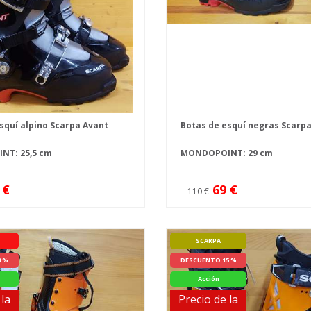
squí alpino Scarpa Avant
Botas de esquí negras Scarp
T: 25,5 cm
MONDOPOINT: 29 cm
 €
69 €
110 €
SCARPA
3 %
DESCUENTO 15 %
Acción
 la
Precio de la