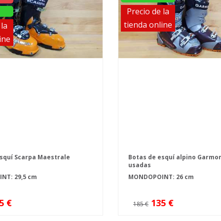
Precio de la
tienda online
 la
ine
squí Scarpa Maestrale
Botas de esquí alpino Garmo
usadas
T: 29,5 cm
MONDOPOINT: 26 cm
5 €
135 €
185 €