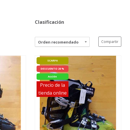
Clasificación
Compartir
Orden recomendado
SCARPA
DESCUENTO 20 %
Acción
Precio de la
tienda online