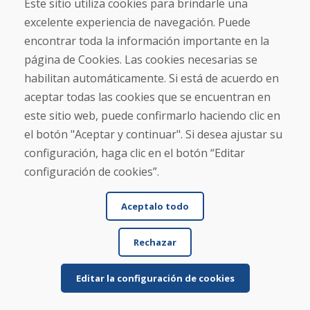
Este sitio utiliza cookies para brindarle una
Jana Kováčová, 04.02.2026
★
★
★
★
★
excelente experiencia de navegación. Puede
encontrar toda la información importante en la
Gran selección, buenos precios, entrega rápida (2
página de Cookies. Las cookies necesarias se
días). Pedí una tabla de snowboard y unas botas
habilitan automáticamente. Si está de acuerdo en
pa...
aceptar todas las cookies que se encuentran en
este sitio web, puede confirmarlo haciendo clic en
el botón "Aceptar y continuar". Si desea ajustar su
Leer más ...
configuración, haga clic en el botón “Editar
configuración de cookies”.
SK Oker, 08.01.2026
★
★
★
★
★
Aceptalo todo
El artículo estaba bien empaquetado y llegó
Rechazar
puntualmente; su estado era tal como se describía.
Editar la configuración de cookies