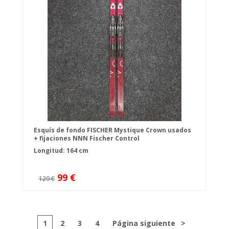
Esquís de fondo FISCHER Mystique Crown usados
+ fijaciones NNN Fischer Control
Longitud: 164 cm
99 €
129 €
1
2
3
4
Página siguiente
>