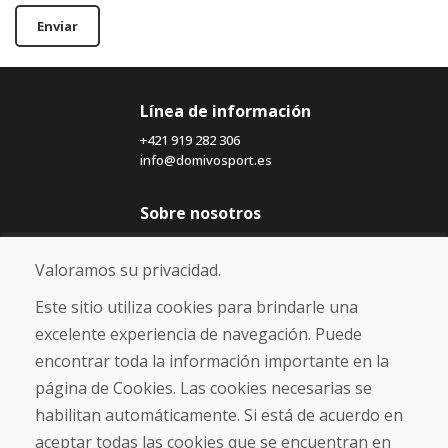
Enviar
Línea de información
+421 919 282 306
info@domivosport.es
Sobre nosotros
Blog
Sobre nosotros
Valoramos su privacidad.
Comercio
Contacto
Este sitio utiliza cookies para brindarle una
excelente experiencia de navegación. Puede
Compra
encontrar toda la información importante en la
Tienda electrónica
página de Cookies. Las cookies necesarias se
Términos y condiciones
habilitan automáticamente. Si está de acuerdo en
Envío y pago
aceptar todas las cookies que se encuentran en
NORMAS DE RECLAMACIÓN