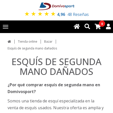
★
★
★
★
★
4,96
48 Reseñas
0
Toggle
navigation
Tienda online
Bazar
Esquís de segunda mano dañados
ESQUÍS DE SEGUNDA
MANO DAÑADOS
¿Por qué comprar esquís de segunda mano en
Domivosport?
Somos una tienda de esquí especializada en la
venta de esquís usados. Nuestra oferta es amplia y