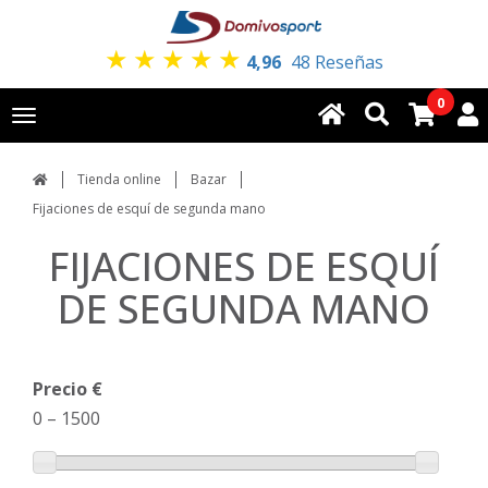
★
★
★
★
★
4,96
48 Reseñas
0
Toggle
navigation
Tienda online
Bazar
Fijaciones de esquí de segunda mano
FIJACIONES DE ESQUÍ
DE SEGUNDA MANO
Precio €
0
–
1500