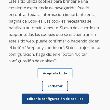
Este sitio utiliza cookies para brindarle una
Nombre y apellido
excelente experiencia de navegación. Puede
encontrar toda la información importante en la
página de Cookies. Las cookies necesarias se
Correo electrónico
habilitan automáticamente. Si está de acuerdo en
aceptar todas las cookies que se encuentran en
este sitio web, puede confirmarlo haciendo clic en
el botón "Aceptar y continuar". Si desea ajustar su
Enviar
configuración, haga clic en el botón “Editar
configuración de cookies”.
Línea de información
Aceptalo todo
+421 919 282 306
info@domivosport.es
Rechazar
Sobre nosotros
Editar la configuración de cookies
Blog
Sobre nosotros