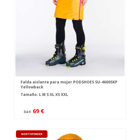
Falda aislante para mujer PODSHOES SU-4600SKP
Yellowback
Tamaño:
L
M
S
XL
XS
XXL
69 €
84 €
NORTHFINDER