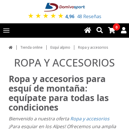
★
★
★
★
★
4,96
48 Reseñas
0
Toggle
navigation
Tienda online
Esquí alpino
Ropa y accesorios
ROPA Y ACCESORIOS
Ropa y accesorios para
esquí de montaña:
equípate para todas las
condiciones
Bienvenido a nuestra oferta
Ropa y accesorios
¡Para esquiar en los Alpes! Ofrecemos una amplia