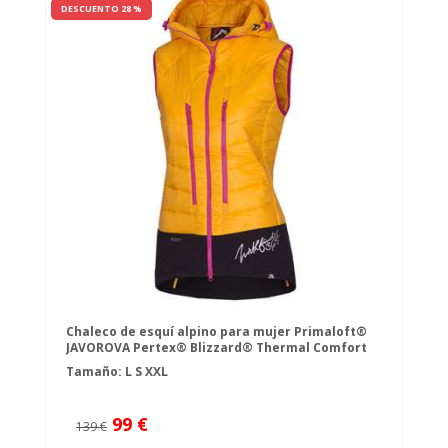
DESCUENTO 28 %
Chaleco de esquí alpino para mujer Primaloft®
JAVOROVA Pertex® Blizzard® Thermal Comfort
Tamaño:
L
S
XXL
99 €
139 €