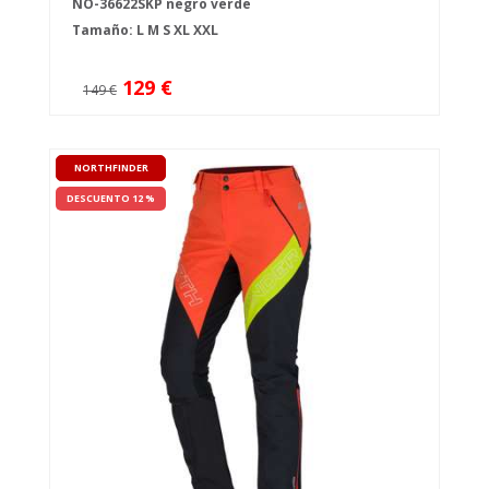
NO-36622SKP negro verde
Tamaño:
L
M
S
XL
XXL
129 €
149 €
NORTHFINDER
DESCUENTO 12 %