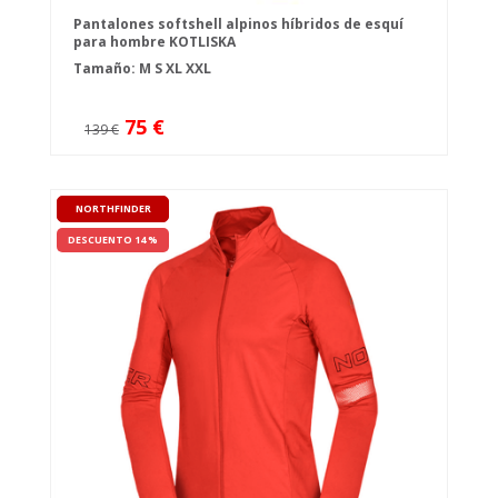
Pantalones softshell alpinos híbridos de esquí
para hombre KOTLISKA
Tamaño:
M
S
XL
XXL
75 €
139 €
NORTHFINDER
DESCUENTO 14 %