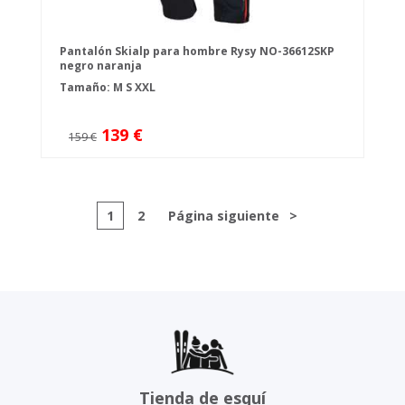
Pantalón Skialp para hombre Rysy NO-36612SKP
negro naranja
Tamaño:
M
S
XXL
139 €
159 €
1
2
Página siguiente
>
Tienda de esquí