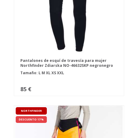
Pantalones de esquí de travesía para mujer
Northfinder Zdiarska NO-46632SKP negronegro
Tamaño:
L
M
XL
XS
XXL
85 €
NORTHFINDER
DESCUENTO 17 %