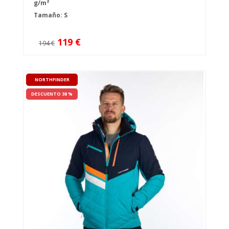
g/m²
Tamaño: S
119 €
194 €
NORTHFINDER
DESCUENTO 38 %