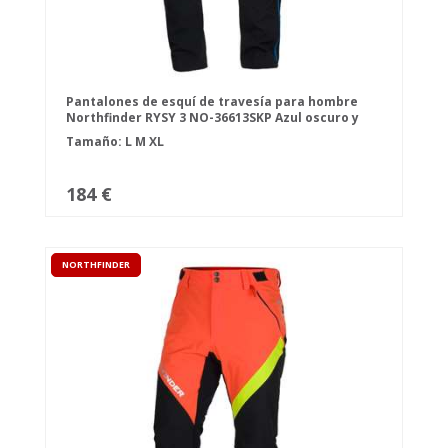
Pantalones de esquí de travesía para hombre
Northfinder RYSY 3 NO-36613SKP Azul oscuro y
negro
Tamaño:
L
M
XL
184 €
NORTHFINDER