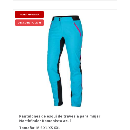
NORTHFINDER
DESCUENTO 29 %
Pantalones de esquí de travesía para mujer
Northfinder Kamenista azul
Tamaño:
M
S
XL
XS
XXL