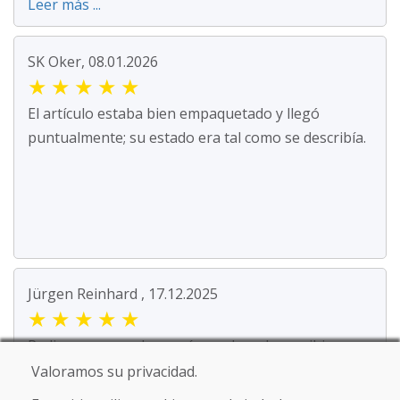
Leer más ...
SK Oker, 08.01.2026
★
★
★
★
★
El artículo estaba bien empaquetado y llegó
puntualmente; su estado era tal como se describía.
Jürgen Reinhard , 17.12.2025
★
★
★
★
★
Pedimos un par de esquís usados y los recibimos
en cuatro días laborables. Los esquís son usados ...
Valoramos su privacidad.