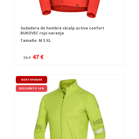
Sudadera de hombre skialp active confort
BUKOVEC rojo naranja
Tamaño:
M
S
XL
47 €
55 €
NORTHFINDER
DESCUENTO 14 %