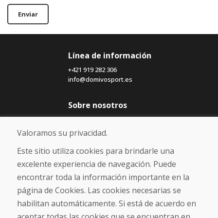
Enviar
Línea de información
+421 919 282 306
info@domivosport.es
Sobre nosotros
Blog
Sobre nosotros
Valoramos su privacidad.
Comercio
Contacto
Este sitio utiliza cookies para brindarle una
excelente experiencia de navegación. Puede
Compra
encontrar toda la información importante en la
Tienda electrónica
página de Cookies. Las cookies necesarias se
Términos y condiciones
habilitan automáticamente. Si está de acuerdo en
Envío y pago
aceptar todas las cookies que se encuentran en
NORMAS DE RECLAMACIÓN