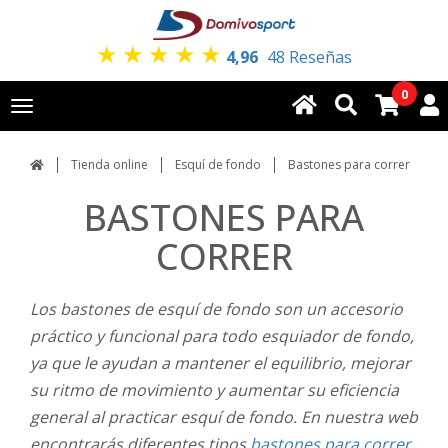
★
★
★
★
★
4,96
48 Reseñas
0
Toggle
navigation
Tienda online
Esquí de fondo
Bastones para correr
BASTONES PARA
CORRER
Los bastones de esquí de fondo son un accesorio
práctico y funcional para todo esquiador de fondo,
ya que le ayudan a mantener el equilibrio, mejorar
su ritmo de movimiento y aumentar su eficiencia
general al practicar esquí de fondo. En nuestra web
encontrarás diferentes tipos
bastones para correr.