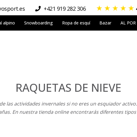
★
★
★
★
★
osport.es
+421 919 282 306
í alpino
Snowboarding
Ropa de esquí
Bazar
AL POR
RAQUETAS DE NIEVE
e las actividades invernales si no eres un esquiador activo.
as. En nuestra tienda online encontrarás diferentes tipos 