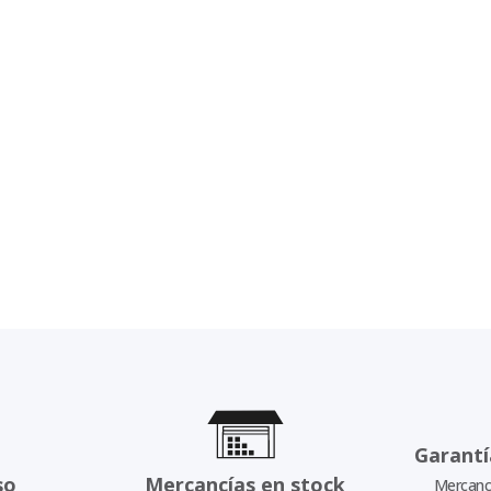
Garantí
so
Mercancías en stock
Mercancí