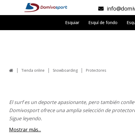
info@domiv
Esquiar
Esquí de fondo
Esqu
Tienda online
Snowboarding
Protectores
El surf es un deporte apasionante, pero también conllev
Domivosport ofrece una amplia selección de protectore
Sigue leyendo.
Mostrar más...