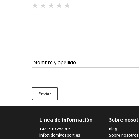
★
★
★
★
★
Nombre y apellido
Enviar
Línea de información
Sobre nosot
+421 919 282 306
Blog
info@domivosport.es
Sobre nosotros