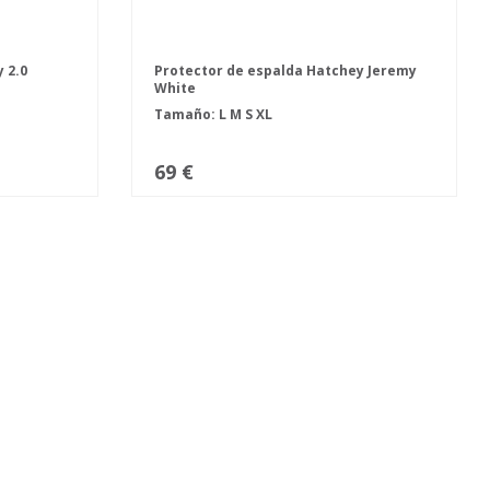
 2.0
Protector de espalda Hatchey Jeremy
White
Tamaño:
L
M
S
XL
69 €