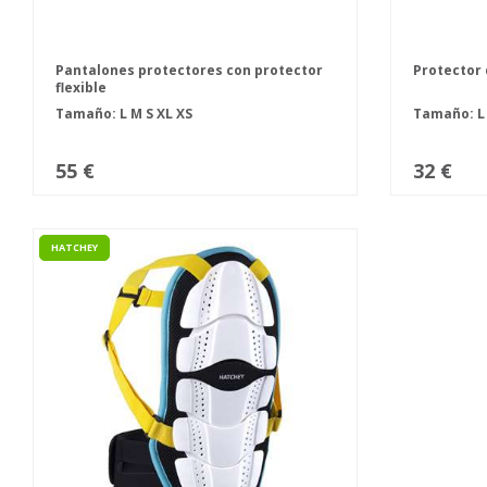
Pantalones protectores con protector
Protector 
flexible
Tamaño:
L
M
S
XL
XS
Tamaño:
55 €
32 €
HATCHEY