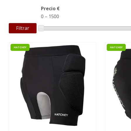
Precio €
0
–
1500
Filtrar
HATCHEY
HATCHEY