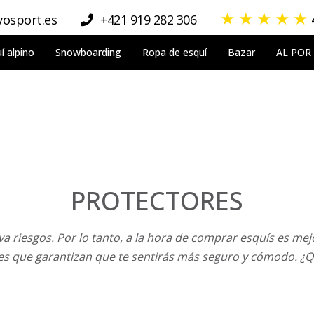
★
★
★
★
★
osport.es
+421 919 282 306
í alpino
Snowboarding
Ropa de esquí
Bazar
AL POR
PROTECTORES
a riesgos. Por lo tanto, a la hora de comprar esquís es mejo
s que garantizan que te sentirás más seguro y cómodo. ¿Qu