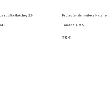
de rodilla Hatchey 2.0
Protector de muñeca Hatchey
L
M
S
Tamaño:
L
M
S
28 €