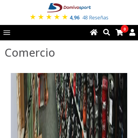
★
★
★
★
★
4,96
48 Reseñas
0
Toggle
navigation
Comercio