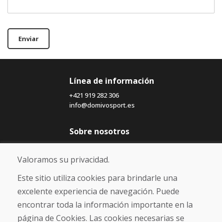
Enviar
Línea de información
+421 919 282 306
info@domivosport.es
Sobre nosotros
Blog
Sobre nosotros
Valoramos su privacidad.
Comercio
Contacto
Este sitio utiliza cookies para brindarle una
excelente experiencia de navegación. Puede
Compra
encontrar toda la información importante en la
Tienda electrónica
página de Cookies. Las cookies necesarias se