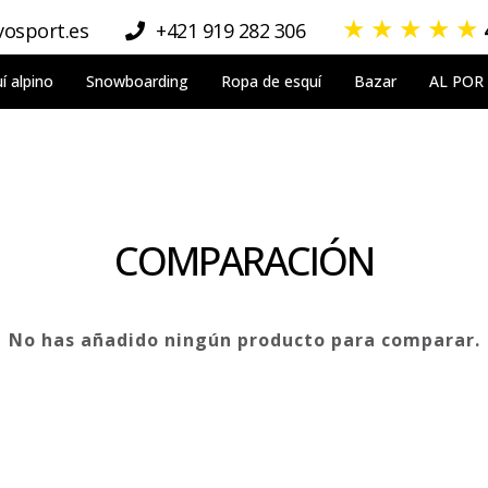
★
★
★
★
★
osport.es
+421 919 282 306
í alpino
Snowboarding
Ropa de esquí
Bazar
AL POR
COMPARACIÓN
No has añadido ningún producto para comparar.