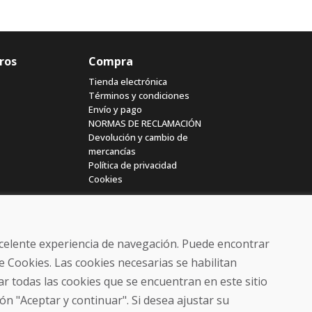
ros
Compra
Tienda electrónica
Términos y condiciones
Envío y pago
NORMAS DE RECLAMACIÓN
Devolución y cambio de
mercancías
Política de privacidad
Cookies
excelente experiencia de navegación. Puede encontrar
e Cookies. Las cookies necesarias se habilitan
r todas las cookies que se encuentran en este sitio
© DOMIVOSPORT 2026, reservados todos los derechos
ón "Aceptar y continuar". Si desea ajustar su
DUFEKSOFT
-
creación de sitios web
,
creación de tienda electrónica