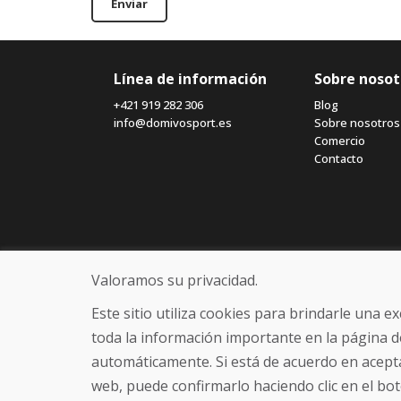
Enviar
Línea de información
Sobre nosot
+421 919 282 306
Blog
info@domivosport.es
Sobre nosotros
Comercio
Contacto
Valoramos su privacidad.
Este sitio utiliza cookies para brindarle una 
toda la información importante en la página d
automáticamente. Si está de acuerdo en acepta
web, puede confirmarlo haciendo clic en el bot