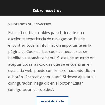
Sobre nosotros
Blog
Sobre nosotros
Valoramos su privacidad.
Comercio
Contacto
Este sitio utiliza cookies para brindarle una
excelente experiencia de navegación. Puede
Compra
encontrar toda la información importante en la
Tienda electrónica
página de Cookies. Las cookies necesarias se
Términos y condiciones
habilitan automáticamente. Si está de acuerdo en
Envío y pago
aceptar todas las cookies que se encuentran en
NORMAS DE RECLAMACIÓN
Devolución y cambio de mercancías
este sitio web, puede confirmarlo haciendo clic en
Política de privacidad
el botón "Aceptar y continuar". Si desea ajustar su
Cookies
configuración, haga clic en el botón “Editar
configuración de cookies”.
Aceptalo todo