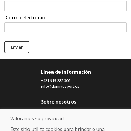
Correo electrónico
Enviar
Línea de información
+421 919 282 306
info@domivosport.es
Sobre nosotros
Blog
Sobre nosotros
Valoramos su privacidad.
Comercio
Contacto
Este sitio utiliza cookies para brindarle una