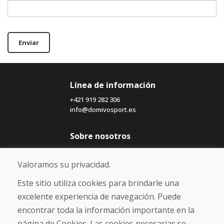
Enviar
Línea de información
+421 919 282 306
info@domivosport.es
Sobre nosotros
Blog
Sobre nosotros
Valoramos su privacidad.
Comercio
Contacto
Este sitio utiliza cookies para brindarle una
excelente experiencia de navegación. Puede
Compra
encontrar toda la información importante en la
Tienda electrónica
página de Cookies. Las cookies necesarias se