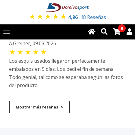
★
★
★
★
★
4,96
48 Reseñas
0
Toggle
navigation
A.Greiner, 09.03.2026
★
★
★
★
★
Los esquís usados llegaron perfectamente
embalados en 5 días. Los pedí el fin de semana.
Todo genial, tal como se esperaba según las fotos
del producto.
Mostrar más reseñas >