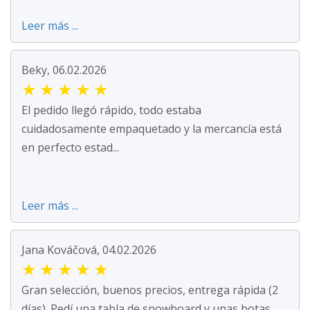
Leer más ...
Beky, 06.02.2026
★
★
★
★
★
El pedido llegó rápido, todo estaba
cuidadosamente empaquetado y la mercancía está
en perfecto estad...
Leer más ...
Jana Kováčová, 04.02.2026
★
★
★
★
★
Gran selección, buenos precios, entrega rápida (2
días). Pedí una tabla de snowboard y unas botas