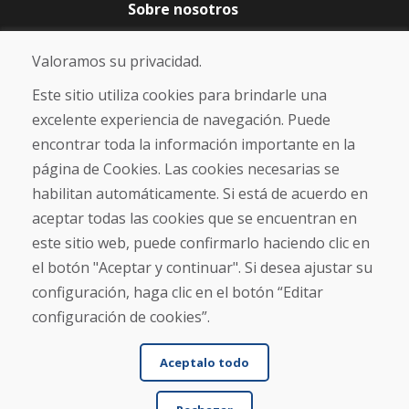
Sobre nosotros
Blog
Sobre nosotros
Valoramos su privacidad.
Comercio
Contacto
Este sitio utiliza cookies para brindarle una
excelente experiencia de navegación. Puede
Compra
encontrar toda la información importante en la
Tienda electrónica
página de Cookies. Las cookies necesarias se
Términos y condiciones
habilitan automáticamente. Si está de acuerdo en
Envío y pago
aceptar todas las cookies que se encuentran en
NORMAS DE RECLAMACIÓN
Devolución y cambio de mercancías
este sitio web, puede confirmarlo haciendo clic en
Política de privacidad
el botón "Aceptar y continuar". Si desea ajustar su
Cookies
configuración, haga clic en el botón “Editar
configuración de cookies”.
Aceptalo todo