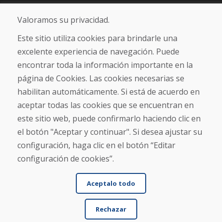
Blog
Sobre nosotros
Valoramos su privacidad.
Comercio
Contacto
Este sitio utiliza cookies para brindarle una
excelente experiencia de navegación. Puede
Compra
encontrar toda la información importante en la
Tienda electrónica
página de Cookies. Las cookies necesarias se
Términos y condiciones
habilitan automáticamente. Si está de acuerdo en
Envío y pago
aceptar todas las cookies que se encuentran en
NORMAS DE RECLAMACIÓN
Devolución y cambio de mercancías
este sitio web, puede confirmarlo haciendo clic en
Política de privacidad
el botón "Aceptar y continuar". Si desea ajustar su
Cookies
configuración, haga clic en el botón “Editar
configuración de cookies”.
Aceptalo todo
Rechazar
© DOMIVOSPORT 2026, reservados todos los derechos