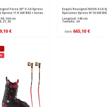
signol Forza 30° V-CA Xpress
Esquís Rossignol NOVA 4 CA X
es Xpress 11 K GW B83 + botas
fijaciones Xpress W 10 GW B8
ossignol ALLTRACK PRO 100 +
de esquí Rossignol PURE 70 +
156, 164 cm
Longitud: 146 cm
, 27, 30
Tamaño: 24
9,10 €
665,10 €
739 €
 %