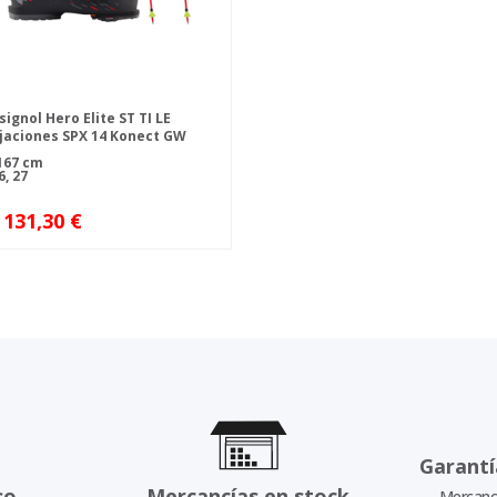
ignol Hero Elite ST TI LE
ijaciones SPX 14 Konect GW
ign + botas de esquí
167 cm
SPEED 120 HV + bastones
, 27
 131,30 €
Garantí
so
Mercancías en stock
Mercancí