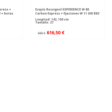
press +
Esquís Rossignol EXPERIENCE W 80
3 + botas
Carbon Express + fijaciones W 11 GW B83
 bastones
+ botas de esquí Rossignol TRACK 70 W
Longitud: 142, 150 cm
Cloud Grey
Tamaño: 27
616,50 €
685 €