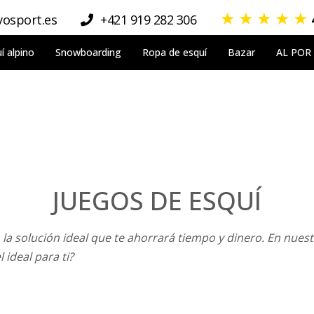
★
★
★
★
★
osport.es
+421 919 282 306
í alpino
Snowboarding
Ropa de esquí
Bazar
AL POR
JUEGOS DE ESQUÍ
la solución ideal que te ahorrará tiempo y dinero. En nuest
 ideal para ti?