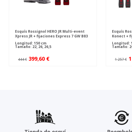
Esquís Rossignol HERO JR Multi-event
Esquís Ross
Xpress JR + fijaciones Express 7 GW B83
Konect + f
+ botas de esquí Rossignol Hero J3
B80 Hero S
Longitud: 150 cm
Longitud: 
Meteor gris
Rossignol 
Tamaño: 22, 26, 26,5
Tamaño: 26
399,60 €
1
444 €
1 257 €
Tienda de esquí
Reembol