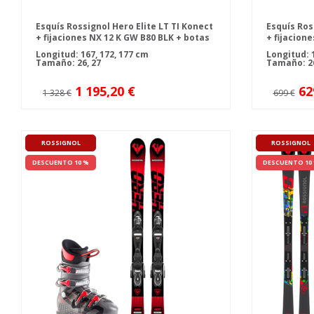
Esquís Rossignol Hero Elite LT TI Konect
Esquís Ros
+ fijaciones NX 12 K GW B80 BLK + botas
+ fijacion
de esquí Rossignol SPEED 120 HV +
de esquí R
Longitud: 167, 172, 177 cm
Longitud: 
bastones
bastones
Tamaño: 26, 27
Tamaño: 26
1 195,20 €
62
1 328 €
699 €
ROSSIGNOL
ROSSIGNOL
DESCUENTO 10 %
DESCUENTO 10