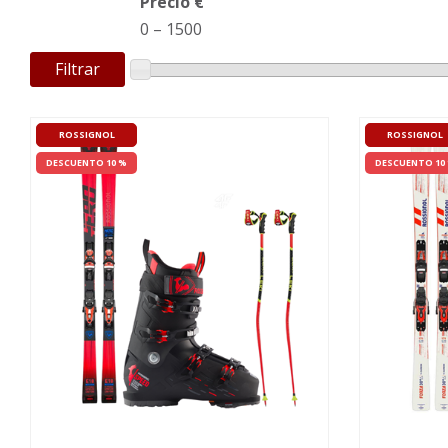
Precio €
0
–
1500
Filtrar
ROSSIGNOL
ROSSIGNOL
DESCUENTO 10 %
DESCUENTO 10