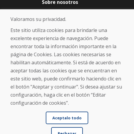
Sobre nosotros
Blog
Sobre nosotros
Valoramos su privacidad.
Comercio
Contacto
Este sitio utiliza cookies para brindarle una
excelente experiencia de navegación. Puede
Compra
encontrar toda la información importante en la
Tienda electrónica
página de Cookies. Las cookies necesarias se
Términos y condiciones
habilitan automáticamente. Si está de acuerdo en
Envío y pago
aceptar todas las cookies que se encuentran en
NORMAS DE RECLAMACIÓN
Devolución y cambio de mercancías
este sitio web, puede confirmarlo haciendo clic en
Política de privacidad
el botón "Aceptar y continuar". Si desea ajustar su
Cookies
configuración, haga clic en el botón “Editar
configuración de cookies”.
Aceptalo todo
Rechazar