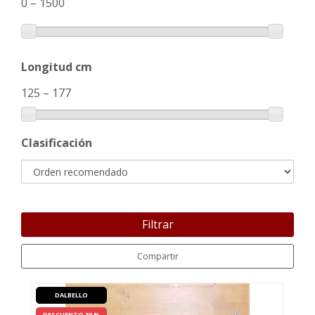
0
–
1500
Longitud cm
125
–
177
Clasificación
Filtrar
Compartir
DALBELLO
DESCUENTO 30 %