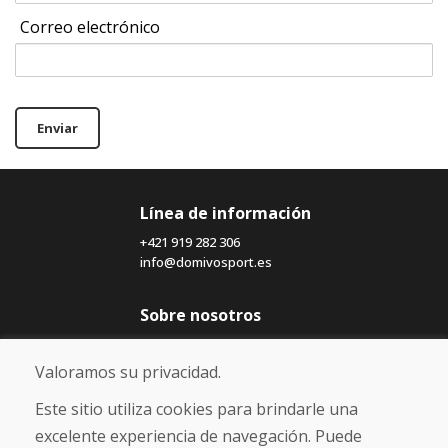
Correo electrónico
Enviar
Línea de información
+421 919 282 306
info@domivosport.es
Sobre nosotros
Blog
Sobre nosotros
Valoramos su privacidad.
Comercio
Contacto
Este sitio utiliza cookies para brindarle una
excelente experiencia de navegación. Puede