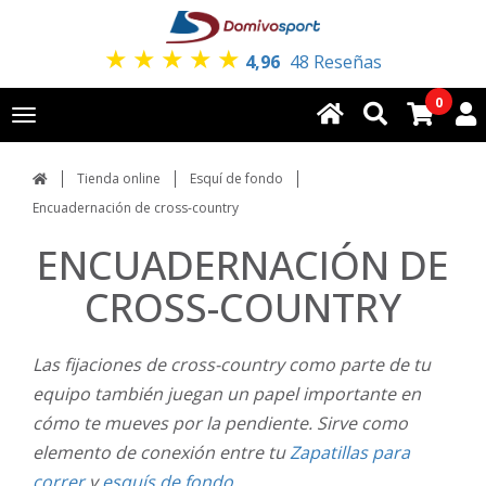
★
★
★
★
★
4,96
48 Reseñas
0
Toggle
navigation
Tienda online
Esquí de fondo
Encuadernación de cross-country
ENCUADERNACIÓN DE
CROSS-COUNTRY
Las fijaciones de cross-country como parte de tu
equipo también juegan un papel importante en
cómo te mueves por la pendiente. Sirve como
elemento de conexión entre tu
Zapatillas para
correr
y
esquís de fondo.