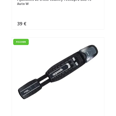
Auto W
39 €
FISCHER