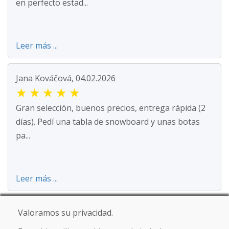
en perfecto estad...
Leer más ...
Jana Kováčová, 04.02.2026
★
★
★
★
★
Gran selección, buenos precios, entrega rápida (2
días). Pedí una tabla de snowboard y unas botas
pa...
Leer más ...
SK Oker, 08.01.2026
Valoramos su privacidad.
★
★
★
★
★