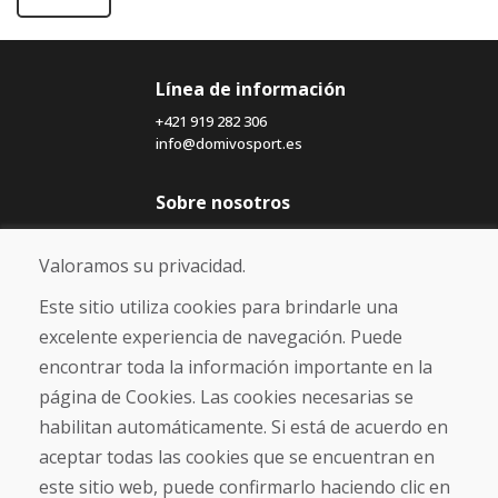
Línea de información
+421 919 282 306
info@domivosport.es
Sobre nosotros
Blog
Sobre nosotros
Valoramos su privacidad.
Comercio
Contacto
Este sitio utiliza cookies para brindarle una
excelente experiencia de navegación. Puede
Compra
encontrar toda la información importante en la
Tienda electrónica
página de Cookies. Las cookies necesarias se
Términos y condiciones
habilitan automáticamente. Si está de acuerdo en
Envío y pago
aceptar todas las cookies que se encuentran en
NORMAS DE RECLAMACIÓN
Devolución y cambio de mercancías
este sitio web, puede confirmarlo haciendo clic en