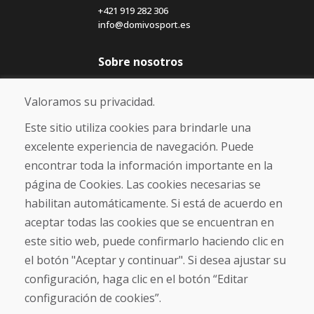
+421 919 282 306
info@domivosport.es
Sobre nosotros
Blog
Sobre nosotros
Valoramos su privacidad.
Comercio
Contacto
Este sitio utiliza cookies para brindarle una
excelente experiencia de navegación. Puede
Compra
encontrar toda la información importante en la
Tienda electrónica
página de Cookies. Las cookies necesarias se
Términos y condiciones
habilitan automáticamente. Si está de acuerdo en
Envío y pago
aceptar todas las cookies que se encuentran en
NORMAS DE RECLAMACIÓN
Devolución y cambio de mercancías
este sitio web, puede confirmarlo haciendo clic en
Política de privacidad
el botón "Aceptar y continuar". Si desea ajustar su
Cookies
configuración, haga clic en el botón “Editar
configuración de cookies”.