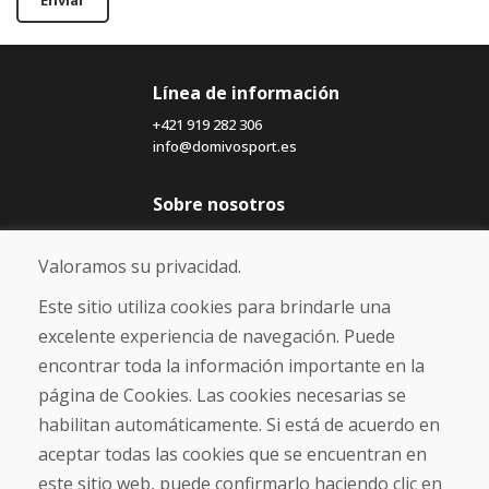
Enviar
Línea de información
+421 919 282 306
info@domivosport.es
Sobre nosotros
Blog
Sobre nosotros
Valoramos su privacidad.
Comercio
Contacto
Este sitio utiliza cookies para brindarle una
excelente experiencia de navegación. Puede
Compra
encontrar toda la información importante en la
Tienda electrónica
página de Cookies. Las cookies necesarias se
Términos y condiciones
habilitan automáticamente. Si está de acuerdo en
Envío y pago
aceptar todas las cookies que se encuentran en
NORMAS DE RECLAMACIÓN
Devolución y cambio de mercancías
este sitio web, puede confirmarlo haciendo clic en