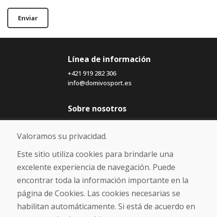
Enviar
Línea de información
+421 919 282 306
info@domivosport.es
Sobre nosotros
Blog
Sobre nosotros
Valoramos su privacidad.
Comercio
Contacto
Este sitio utiliza cookies para brindarle una
excelente experiencia de navegación. Puede
Compra
encontrar toda la información importante en la
Tienda electrónica
página de Cookies. Las cookies necesarias se
Términos y condiciones
habilitan automáticamente. Si está de acuerdo en
Envío y pago