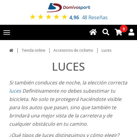
★
★
★
★
★
4,96
48 Reseñas
0
Toggle
navigation
Tienda online
Accesorios de ciclismo
Luces
LUCES
Si también conduces de noche, la elección correcta
luces
Definitivamente no debes subestimar tu
bicicleta. No solo te protegerá haciéndote visible
para los autos que pasan, sino que también te
brindará una mejor vista de la carretera y de
cualquier obstáculo en tu camino.
¿Qué tipos de luces distinguimos y cómo elegir?