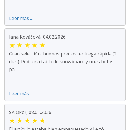
Leer más ...
Jana Kováčová, 04.02.2026
★
★
★
★
★
Gran selección, buenos precios, entrega rápida (2
días). Pedí una tabla de snowboard y unas botas
pa...
Leer más ...
SK Oker, 08.01.2026
★
★
★
★
★
El artículo estaba bien empaquetado y llegó