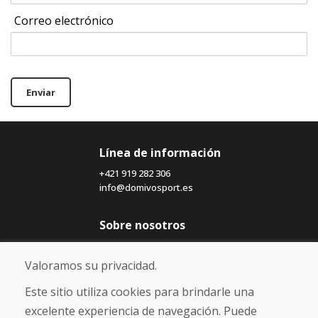
Correo electrónico
Enviar
Línea de información
+421 919 282 306
info@domivosport.es
Sobre nosotros
Blog
Sobre nosotros
Valoramos su privacidad.
Comercio
Contacto
Este sitio utiliza cookies para brindarle una
excelente experiencia de navegación. Puede