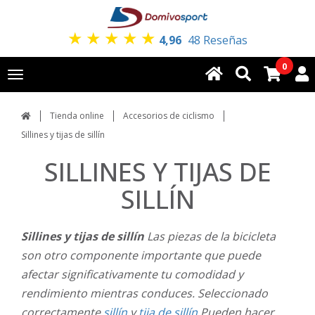
★
★
★
★
★
4,96
48 Reseñas
0
Toggle
navigation
Tienda online
Accesorios de ciclismo
Sillines y tijas de sillín
SILLINES Y TIJAS DE
SILLÍN
Sillines y tijas de sillín
Las piezas de la bicicleta
son otro componente importante que puede
afectar significativamente tu comodidad y
rendimiento mientras conduces. Seleccionado
correctamente
sillín
y
tija de sillín
Pueden hacer