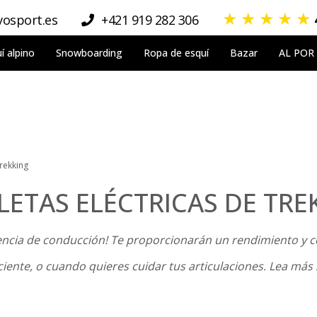
★
★
★
★
★
osport.es
+421 919 282 306
í alpino
Snowboarding
Ropa de esquí
Bazar
AL POR
trekking
CLETAS ELÉCTRICAS DE TRE
encia de conducción! Te proporcionarán un rendimiento y co
iciente, o cuando quieres cuidar tus articulaciones. Lea más