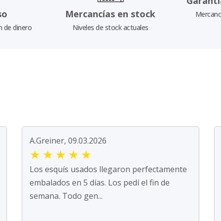
Garantí
so
Mercancías en stock
Mercancí
n de dinero
Niveles de stock actuales
A.Greiner, 09.03.2026
★
★
★
★
★
Los esquís usados llegaron perfectamente
embalados en 5 días. Los pedí el fin de
semana. Todo gen...