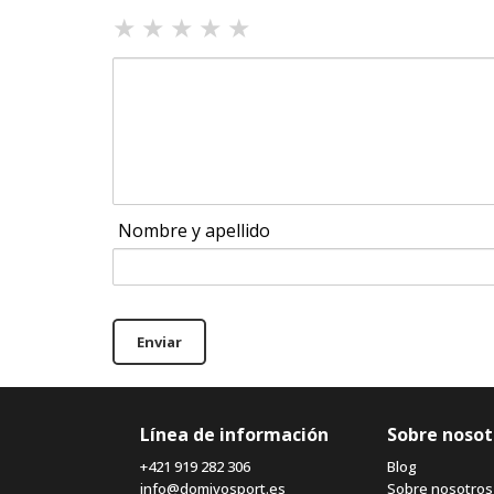
★
★
★
★
★
Nombre y apellido
Enviar
Línea de información
Sobre nosot
+421 919 282 306
Blog
info@domivosport.es
Sobre nosotros