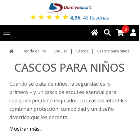
★
★
★
★
★
4,96
48 Reseñas
0
Toggle
navigation
Tienda online
Esquiar
Cascos
Cascos para niños
CASCOS PARA NIÑOS
Cuando se trata de niños, la seguridad es lo
primero – y un casco de esquí es esencial para
cualquier pequeño esquiador. Los cascos infantiles
combinan protección, comodidad y un diseño
divertido que les encanta.
Mostrar más...