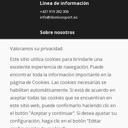
Línea de información
+421 919 282 306
info@domivosport.es
Sobre nosotros
Blog
Sobre nosotros
Valoramos su privacidad.
Comercio
Contacto
Este sitio utiliza cookies para brindarle una
excelente experiencia de navegación. Puede
Compra
encontrar toda la información importante en la
Tienda electrónica
página de Cookies. Las cookies necesarias se
Términos y condiciones
habilitan automáticamente. Si está de acuerdo en
Envío y pago
aceptar todas las cookies que se encuentran en
NORMAS DE RECLAMACIÓN
Devolución y cambio de mercancías
este sitio web, puede confirmarlo haciendo clic en
Política de privacidad
el botón "Aceptar y continuar". Si desea ajustar su
Cookies
configuración, haga clic en el botón “Editar