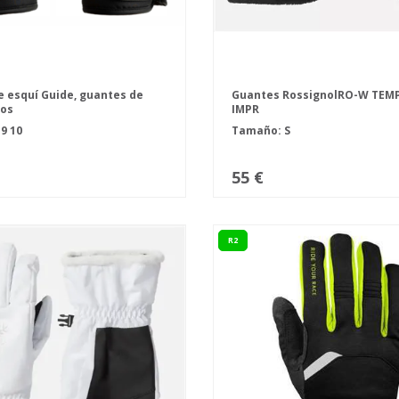
 esquí Guide, guantes de
Guantes RossignolRO-W TEM
ros
IMPR
8
9
10
Tamaño: S
55 €
R2