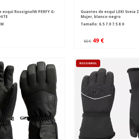
 esquí RossignolW PERFY G-
Guantes de esquí LEKI Sveia 
HITE
Mujer, blanco-negro
L
M
Tamaño:
6.5
7.0
7.5
8.0
49 €
60 €
ROSSIGNOL