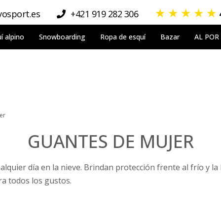
★
★
★
★
★
osport.es
+421 919 282 306
í alpino
Snowboarding
Ropa de esquí
Bazar
AL POR
er
GUANTES DE MUJER
uier día en la nieve. Brindan protección frente al frío y la h
a todos los gustos.