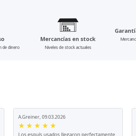
Garantí
so
Mercancías en stock
Mercancí
n de dinero
Niveles de stock actuales
A.Greiner, 09.03.2026
★
★
★
★
★
Los esquís usados llegaron perfectamente