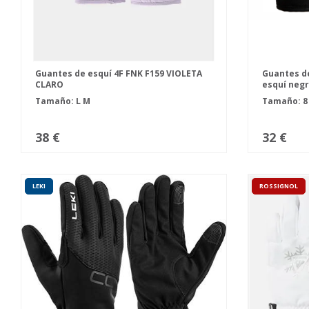
Guantes de esquí 4F FNK F159 VIOLETA
Guantes de
CLARO
esquí neg
Tamaño:
L
M
Tamaño:
38 €
32 €
LEKI
ROSSIGNOL