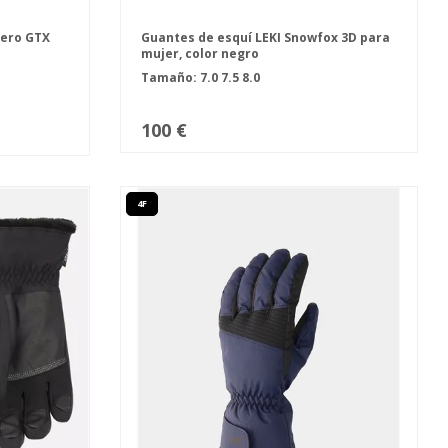
Zero GTX
Guantes de esquí LEKI Snowfox 3D para
mujer, color negro
Tamaño:
7.0
7.5
8.0
100 €
4F