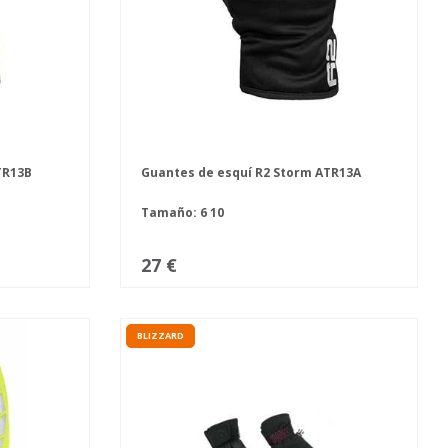
TR13B
Guantes de esquí R2 Storm ATR13A
Tamaño:
6
10
27 €
BLIZZARD