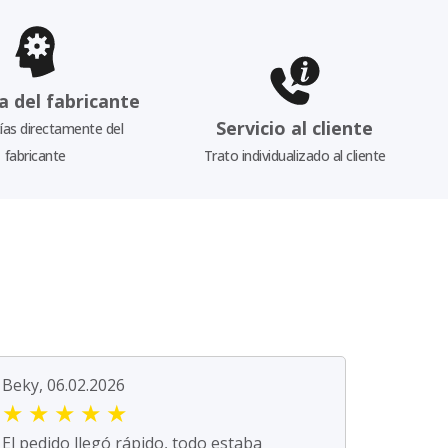
a del fabricante
Servicio al cliente
as directamente del
fabricante
Trato individualizado al cliente
Beky, 06.02.2026
★
★
★
★
★
El pedido llegó rápido, todo estaba