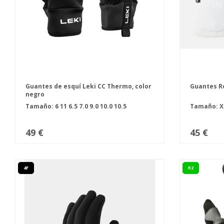
Guantes de esquí Leki CC Thermo, color
Guantes Ro
negro
Tamaño:
6
11
6.5
7.0
9.0
10.0
10.5
Tamaño: X
49 €
45 €
4F
R2