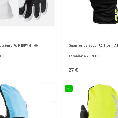
ssignol W PERFY G 100
Guantes de esquí R2 Storm A
L
Tamaño:
6
7
8
9
10
27 €
R2