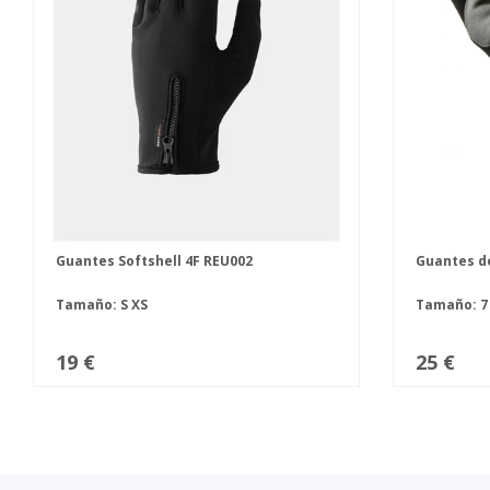
Guantes Softshell 4F REU002
Guantes de
Tamaño:
S
XS
Tamaño:
19 €
25 €