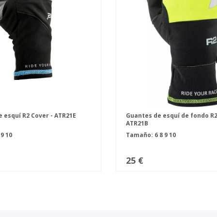
 esquí R2 Cover - ATR21E
Guantes de esquí de fondo R
ATR21B
7
9
10
Tamaño:
6
8
9
10
25 €