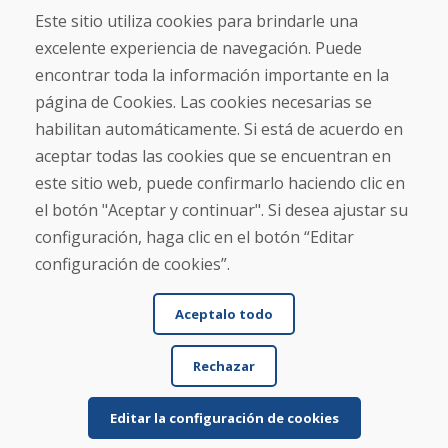
Contacto
Este sitio utiliza cookies para brindarle una
excelente experiencia de navegación. Puede
Compra
encontrar toda la información importante en la
Tienda electrónica
página de Cookies. Las cookies necesarias se
Términos y condiciones
habilitan automáticamente. Si está de acuerdo en
Envío y pago
aceptar todas las cookies que se encuentran en
NORMAS DE RECLAMACIÓN
Devolución y cambio de mercancías
este sitio web, puede confirmarlo haciendo clic en
Política de privacidad
el botón "Aceptar y continuar". Si desea ajustar su
Cookies
configuración, haga clic en el botón “Editar
configuración de cookies”.
Aceptalo todo
Rechazar
© DOMIVOSPORT 2026, reservados todos los derechos
DUFEKSOFT
-
creación de sitios web
,
creación de tienda electrónica
Editar la configuración de cookies