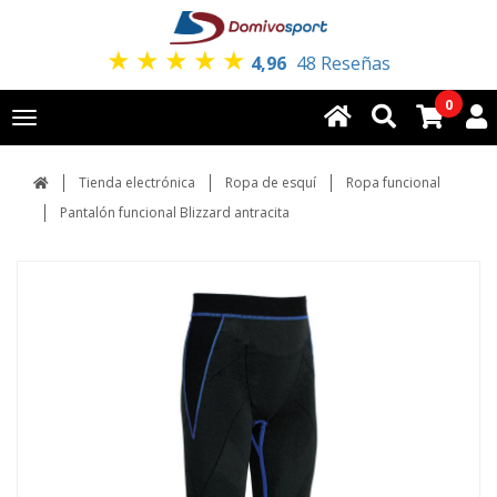
★
★
★
★
★
4,96
48 Reseñas
0
Toggle
navigation
Tienda electrónica
Ropa de esquí
Ropa funcional
Pantalón funcional Blizzard antracita