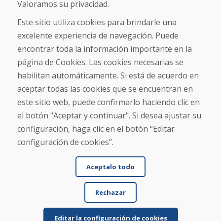
Sobre nosotros
Valoramos su privacidad.
Comercio
Contacto
Este sitio utiliza cookies para brindarle una
excelente experiencia de navegación. Puede
Compra
encontrar toda la información importante en la
Tienda electrónica
página de Cookies. Las cookies necesarias se
Términos y condiciones
habilitan automáticamente. Si está de acuerdo en
Envío y pago
aceptar todas las cookies que se encuentran en
NORMAS DE RECLAMACIÓN
Devolución y cambio de mercancías
este sitio web, puede confirmarlo haciendo clic en
Política de privacidad
el botón "Aceptar y continuar". Si desea ajustar su
Cookies
configuración, haga clic en el botón “Editar
configuración de cookies”.
Aceptalo todo
Rechazar
© DOMIVOSPORT 2026, reservados todos los derechos
DUFEKSOFT
-
creación de sitios web
,
creación de tienda electrónica
Editar la configuración de cookies