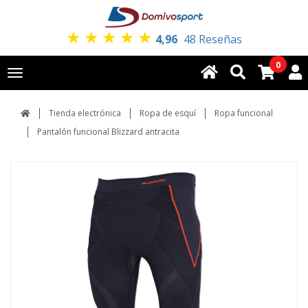
★
★
★
★
★
4,96
48 Reseñas
0
Toggle
navigation
Tienda electrónica
Ropa de esquí
Ropa funcional
Pantalón funcional Blizzard antracita