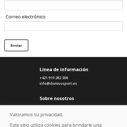
Correo electrónico
Enviar
Línea de información
+421 919 282 306
info@domivosport.es
Sobre nosotros
Blog
Sobre nosotros
Valoramos su privacidad.
Comercio
Contacto
Este sitio utiliza cookies para brindarle una