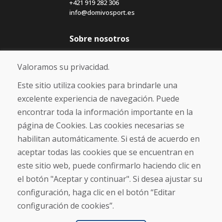
+421 919 282 306
info@domivosport.es
Sobre nosotros
Blog
Sobre nosotros
Valoramos su privacidad.
Comercio
Contacto
Este sitio utiliza cookies para brindarle una
excelente experiencia de navegación. Puede
Compra
encontrar toda la información importante en la
Tienda electrónica
página de Cookies. Las cookies necesarias se
Términos y condiciones
habilitan automáticamente. Si está de acuerdo en
Envío y pago
aceptar todas las cookies que se encuentran en
NORMAS DE RECLAMACIÓN
Devolución y cambio de mercancías
este sitio web, puede confirmarlo haciendo clic en
Política de privacidad
el botón "Aceptar y continuar". Si desea ajustar su
Cookies
configuración, haga clic en el botón “Editar
configuración de cookies”.