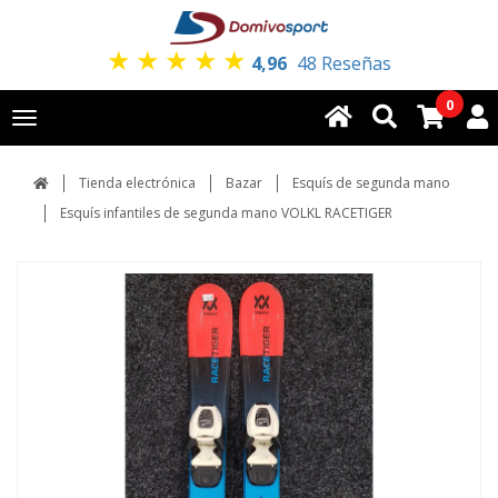
★
★
★
★
★
4,96
48 Reseñas
0
Toggle
navigation
Tienda electrónica
Bazar
Esquís de segunda mano
Esquís infantiles de segunda mano VOLKL RACETIGER