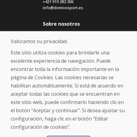
+421 919 282 306
info@domivosport.es
Sobre nosotros
Blog
Sobre nosotros
Valoramos su privacidad.
Comercio
Contacto
Este sitio utiliza cookies para brindarle una
excelente experiencia de navegación. Puede
Compra
encontrar toda la información importante en la
Tienda electrónica
página de Cookies. Las cookies necesarias se
Términos y condiciones
habilitan automáticamente. Si está de acuerdo en
Envío y pago
aceptar todas las cookies que se encuentran en
NORMAS DE RECLAMACIÓN
Devolución y cambio de mercancías
este sitio web, puede confirmarlo haciendo clic en
Política de privacidad
el botón "Aceptar y continuar". Si desea ajustar su
Cookies
configuración, haga clic en el botón “Editar
configuración de cookies”.