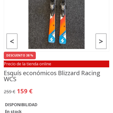
<
>
DESCUENTO 38 %
Precio de la tienda online
Esquís económicos Blizzard Racing
WCS
159 €
259 €
DISPONIBILIDAD
En stock