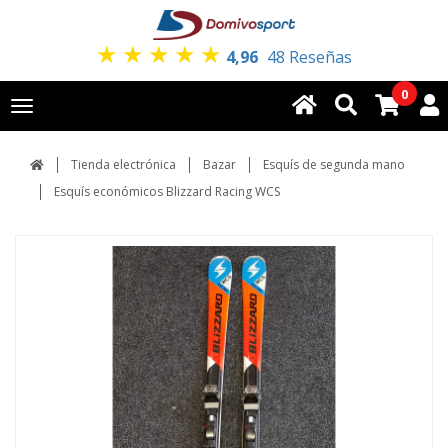
★
★
★
★
★
4,96
48 Reseñas
0
Toggle
navigation
Tienda electrónica
Bazar
Esquís de segunda mano
Esquís económicos Blizzard Racing WCS