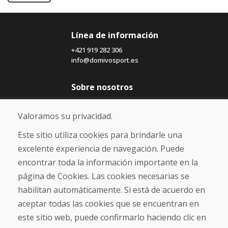
Línea de información
+421 919 282 306
info@domivosport.es
Sobre nosotros
Blog
Sobre nosotros
Valoramos su privacidad.
Comercio
Contacto
Este sitio utiliza cookies para brindarle una
excelente experiencia de navegación. Puede
Compra
encontrar toda la información importante en la
Tienda electrónica
página de Cookies. Las cookies necesarias se
Términos y condiciones
habilitan automáticamente. Si está de acuerdo en
Envío y pago
aceptar todas las cookies que se encuentran en
NORMAS DE RECLAMACIÓN
Devolución y cambio de mercancías
este sitio web, puede confirmarlo haciendo clic en
Política de privacidad