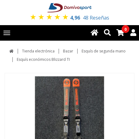
★
★
★
★
★
4,96
48 Reseñas
0
Toggle
navigation
Tienda electrónica
Bazar
Esquís de segunda mano
Esquís económicos Blizzard TI