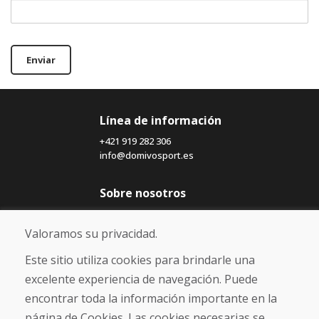
Enviar
Línea de información
+421 919 282 306
info@domivosport.es
Sobre nosotros
Blog
Sobre nosotros
Valoramos su privacidad.
Comercio
Contacto
Este sitio utiliza cookies para brindarle una
excelente experiencia de navegación. Puede
Compra
encontrar toda la información importante en la
Tienda electrónica
página de Cookies. Las cookies necesarias se