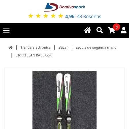
★
★
★
★
★
4,96
48 Reseñas
0
Toggle
navigation
Tienda electrónica
Bazar
Esquís de segunda mano
Esquís ELAN RACE GSX