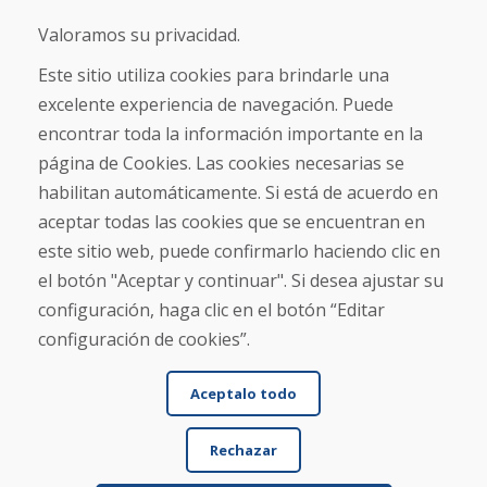
Blog
Sobre nosotros
Valoramos su privacidad.
Comercio
Contacto
Este sitio utiliza cookies para brindarle una
excelente experiencia de navegación. Puede
Compra
encontrar toda la información importante en la
Tienda electrónica
página de Cookies. Las cookies necesarias se
Términos y condiciones
habilitan automáticamente. Si está de acuerdo en
Envío y pago
aceptar todas las cookies que se encuentran en
NORMAS DE RECLAMACIÓN
Devolución y cambio de mercancías
este sitio web, puede confirmarlo haciendo clic en
Política de privacidad
el botón "Aceptar y continuar". Si desea ajustar su
Cookies
configuración, haga clic en el botón “Editar
configuración de cookies”.
Aceptalo todo
Rechazar
© DOMIVOSPORT 2026, reservados todos los derechos