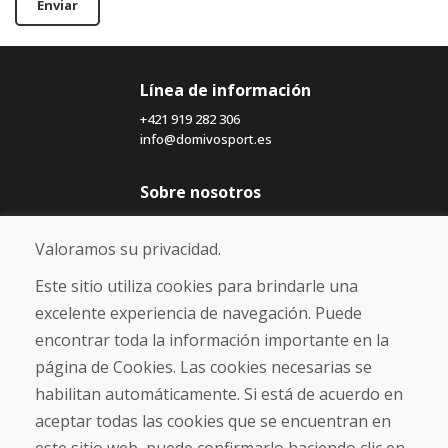
Enviar
Línea de información
+421 919 282 306
info@domivosport.es
Sobre nosotros
Blog
Sobre nosotros
Valoramos su privacidad.
Comercio
Contacto
Este sitio utiliza cookies para brindarle una
excelente experiencia de navegación. Puede
Compra
encontrar toda la información importante en la
Tienda electrónica
página de Cookies. Las cookies necesarias se
Términos y condiciones
habilitan automáticamente. Si está de acuerdo en
Envío y pago
aceptar todas las cookies que se encuentran en
NORMAS DE RECLAMACIÓN
Devolución y cambio de mercancías