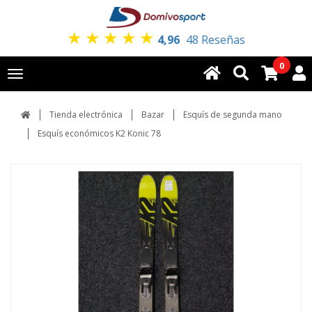
★
★
★
★
★
4,96
48 Reseñas
0
Toggle
navigation
Tienda electrónica
Bazar
Esquís de segunda mano
Esquís económicos K2 Konic 78