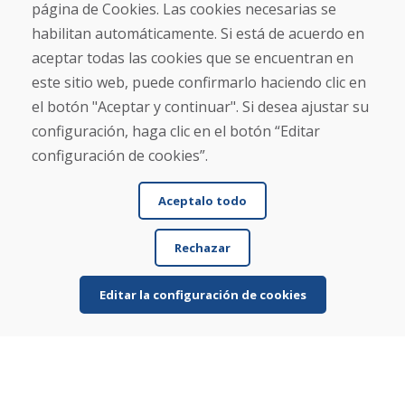
Contacto
página de Cookies. Las cookies necesarias se
habilitan automáticamente. Si está de acuerdo en
Compra
aceptar todas las cookies que se encuentran en
Tienda electrónica
este sitio web, puede confirmarlo haciendo clic en
Términos y condiciones
el botón "Aceptar y continuar". Si desea ajustar su
Envío y pago
configuración, haga clic en el botón “Editar
NORMAS DE RECLAMACIÓN
Devolución y cambio de mercancías
configuración de cookies”.
Política de privacidad
Cookies
Aceptalo todo
Rechazar
Editar la configuración de cookies
© DOMIVOSPORT 2026, reservados todos los derechos
DUFEKSOFT
-
creación de sitios web
,
creación de tienda electrónica