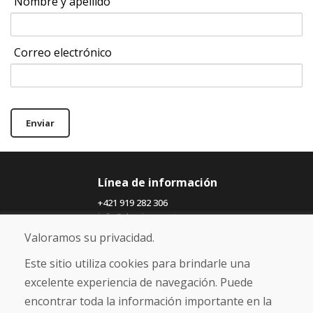
Nombre y apellido
Correo electrónico
Enviar
Línea de información
+421 919 282 306
info@domivosport.es
Valoramos su privacidad.
Sobre nosotros
Este sitio utiliza cookies para brindarle una
Blog
excelente experiencia de navegación. Puede
Sobre nosotros
encontrar toda la información importante en la
Comercio