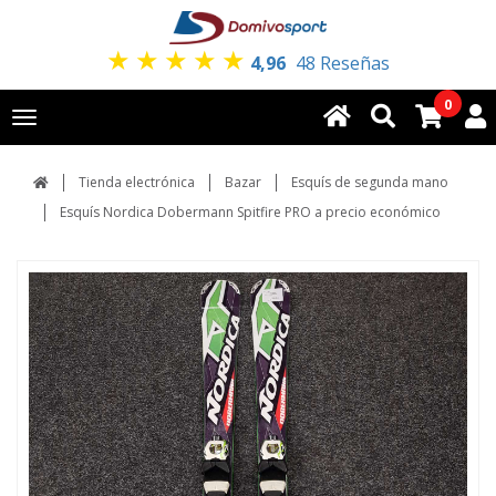
★
★
★
★
★
4,96
48 Reseñas
0
Toggle
navigation
Tienda electrónica
Bazar
Esquís de segunda mano
Esquís Nordica Dobermann Spitfire PRO a precio económico