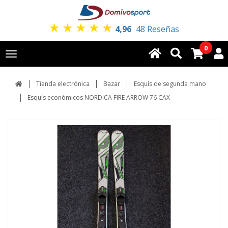
★
★
★
★
★
4,96
48 Reseñas
0
Toggle
navigation
Tienda electrónica
Bazar
Esquís de segunda mano
Esquís económicos NORDICA FIRE ARROW 76 CAX