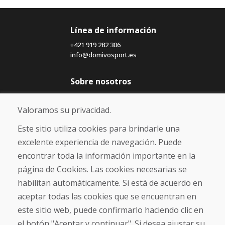
Línea de información
+421 919 282 306
info@domivosport.es
Sobre nosotros
Blog
Sobre nosotros
Valoramos su privacidad.
Comercio
Contacto
Este sitio utiliza cookies para brindarle una
excelente experiencia de navegación. Puede
Compra
encontrar toda la información importante en la
Tienda electrónica
página de Cookies. Las cookies necesarias se
Términos y condiciones
habilitan automáticamente. Si está de acuerdo en
Envío y pago
aceptar todas las cookies que se encuentran en
NORMAS DE RECLAMACIÓN
Devolución y cambio de mercancías
este sitio web, puede confirmarlo haciendo clic en
Política de privacidad
el botón "Aceptar y continuar". Si desea ajustar su