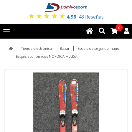
★
★
★
★
★
4,96
48 Reseñas
0
Toggle
navigation
Tienda electrónica
Bazar
Esquís de segunda mano
Esquís económicos NORDICA HotRot