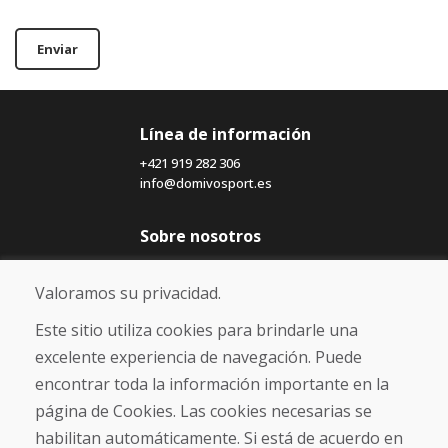
Enviar
Línea de información
+421 919 282 306
info@domivosport.es
Sobre nosotros
Blog
Sobre nosotros
Valoramos su privacidad.
Comercio
Contacto
Este sitio utiliza cookies para brindarle una
excelente experiencia de navegación. Puede
Compra
encontrar toda la información importante en la
Tienda electrónica
página de Cookies. Las cookies necesarias se
Términos y condiciones
habilitan automáticamente. Si está de acuerdo en
Envío y pago