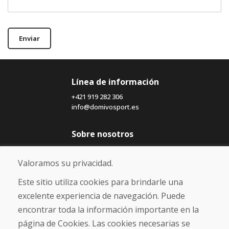
Enviar
Línea de información
+421 919 282 306
info@domivosport.es
Sobre nosotros
Blog
Sobre nosotros
Valoramos su privacidad.
Comercio
Contacto
Este sitio utiliza cookies para brindarle una
excelente experiencia de navegación. Puede
Compra
encontrar toda la información importante en la
Tienda electrónica
página de Cookies. Las cookies necesarias se