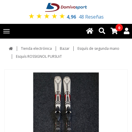
★
★
★
★
★
4,96
48 Reseñas
0
Toggle
navigation
Tienda electrónica
Bazar
Esquís de segunda mano
Esquís ROSSIGNOL PURSUiT