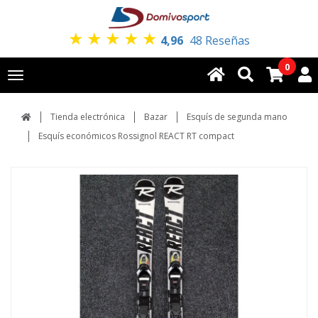
★
★
★
★
★
4,96
48 Reseñas
0
Toggle
navigation
Tienda electrónica
Bazar
Esquís de segunda mano
Esquís económicos Rossignol REACT RT compact