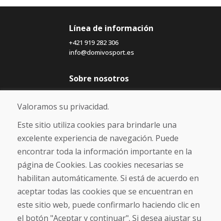
Línea de información
+421 919 282 306
info@domivosport.es
Sobre nosotros
Blog
Sobre nosotros
Valoramos su privacidad.
Comercio
Contacto
Este sitio utiliza cookies para brindarle una
excelente experiencia de navegación. Puede
Compra
encontrar toda la información importante en la
Tienda electrónica
página de Cookies. Las cookies necesarias se
Términos y condiciones
habilitan automáticamente. Si está de acuerdo en
Envío y pago
aceptar todas las cookies que se encuentran en
NORMAS DE RECLAMACIÓN
Devolución y cambio de mercancías
este sitio web, puede confirmarlo haciendo clic en
Política de privacidad
el botón "Aceptar y continuar". Si desea ajustar su