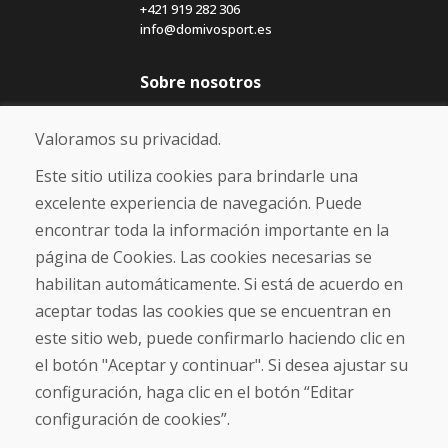
+421 919 282 306
info@domivosport.es
Sobre nosotros
Blog
Sobre nosotros
Valoramos su privacidad.
Comercio
Contacto
Este sitio utiliza cookies para brindarle una
excelente experiencia de navegación. Puede
Compra
encontrar toda la información importante en la
Tienda electrónica
página de Cookies. Las cookies necesarias se
Términos y condiciones
habilitan automáticamente. Si está de acuerdo en
Envío y pago
aceptar todas las cookies que se encuentran en
NORMAS DE RECLAMACIÓN
Devolución y cambio de mercancías
este sitio web, puede confirmarlo haciendo clic en
Política de privacidad
el botón "Aceptar y continuar". Si desea ajustar su
Cookies
configuración, haga clic en el botón “Editar
configuración de cookies”.