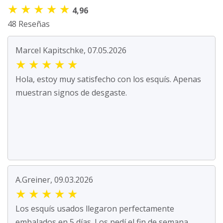
★
★
★
★
★
4,96
48 Reseñas
Marcel Kapitschke, 07.05.2026
★
★
★
★
★
Hola, estoy muy satisfecho con los esquís. Apenas
muestran signos de desgaste.
A.Greiner, 09.03.2026
★
★
★
★
★
Los esquís usados llegaron perfectamente
embalados en 5 días. Los pedí el fin de semana.