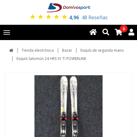
★
★
★
★
★
4,96
48 Reseñas
0
Toggle
navigation
Tienda electrónica
Bazar
Esquís de segunda mano
Esquís Salomon 24 HRS S1 Ti POWERLINE