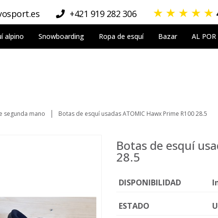
★
★
★
★
★
osport.es
+421 919 282 306
í alpino
Snowboarding
Ropa de esquí
Bazar
AL POR
de segunda mano
Botas de esquí usadas ATOMIC Hawx Prime R100 28.5
Botas de esquí u
28.5
DISPONIBILIDAD
I
ESTADO
U