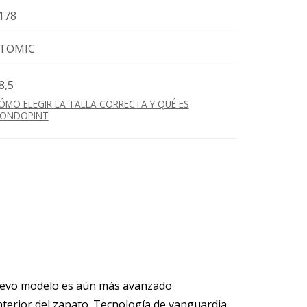
178
TOMIC
8,5
ÓMO ELEGIR LA TALLA CORRECTA Y QUÉ ES
ONDOPINT
nuevo modelo es aún más avanzado
l interior del zapato. Tecnología de vanguardia