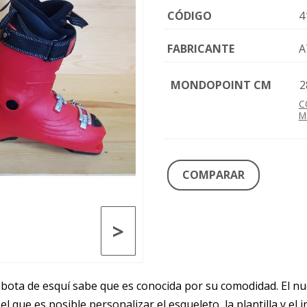
CÓDIGO
4
FABRICANTE
A
MONDOPOINT CM
2
C
M
COMPARAR
>
 bota de esquí sabe que es conocida por su comodidad. El 
 el que es posible personalizar el esqueleto, la plantilla y e