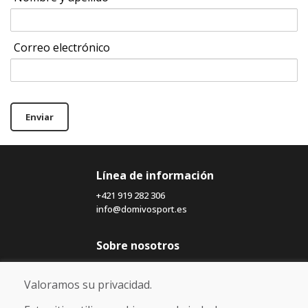
Correo electrónico
Enviar
Línea de información
+421 919 282 306
info@domivosport.es
Sobre nosotros
Blog
Sobre nosotros
Valoramos su privacidad.
Comercio
Contacto