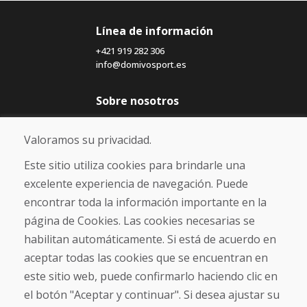
Línea de información
+421 919 282 306
info@domivosport.es
Sobre nosotros
Blog
Sobre nosotros
Valoramos su privacidad.
Comercio
Contacto
Este sitio utiliza cookies para brindarle una
excelente experiencia de navegación. Puede
Compra
encontrar toda la información importante en la
Tienda electrónica
página de Cookies. Las cookies necesarias se
Términos y condiciones
habilitan automáticamente. Si está de acuerdo en
Envío y pago
aceptar todas las cookies que se encuentran en
NORMAS DE RECLAMACIÓN
Devolución y cambio de mercancías
este sitio web, puede confirmarlo haciendo clic en
Política de privacidad
el botón "Aceptar y continuar". Si desea ajustar su
Cookies